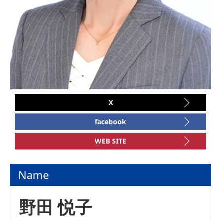
X
facebook
WEB SITE
Name
野田 悦子