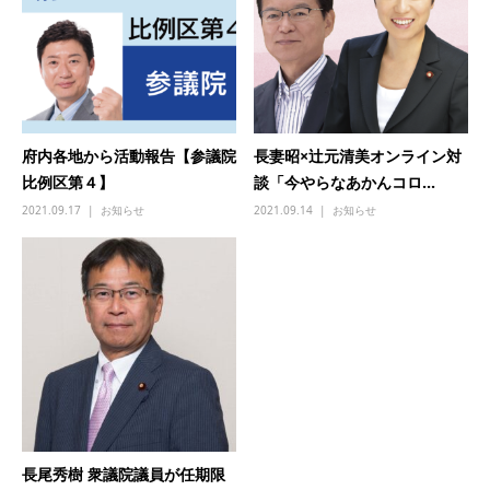
府内各地から活動報告【参議院
長妻昭×辻元清美オンライン対
比例区第４】
談「今やらなあかんコロ...
2021.09.17
お知らせ
2021.09.14
お知らせ
長尾秀樹 衆議院議員が任期限