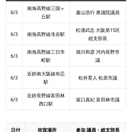
南海高野線三国ヶ
6/3
森山浩行 衆議院議員
丘駅
松浦武志 大阪第15区
6/3
南海高野線滝谷駅
総支部長
南海高野線三日市
堀川和彦 河内長野市
6/3
町駅
議
近鉄南大阪線布忍
6/3
松井育人 松原市議
駅
近鉄長野線富田林
6/3
坂口真紀 富田林市議
西口駅
日付
街宣場所
参加 議員・総支部長