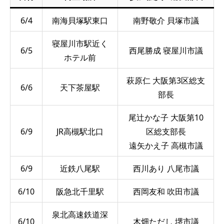
6/4
南海貝塚駅東口
南野敬介 貝塚市議
寝屋川市駅近く
6/5
西尾勝成 寝屋川市議
ホテル前
萩原仁 大阪第3区総支
6/6
天下茶屋駅
部長
尾辻かな子 大阪第10
6/9
JR高槻駅北口
区総支部長
遠矢かえ子 高槻市議
6/9
近鉄八尾駅
西川あり 八尾市議
6/10
阪急北千里駅
西岡友和 吹田市議
泉北高速鉄道深
6/10
木畑ただし 堺市議