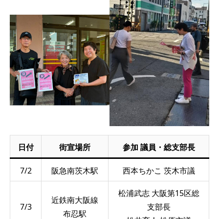
日付
街宣場所
参加 議員・総支部長
7/2
阪急南茨木駅
西本ちかこ 茨木市議
松浦武志 大阪第15区総
近鉄南大阪線
7/3
支部長
布忍駅