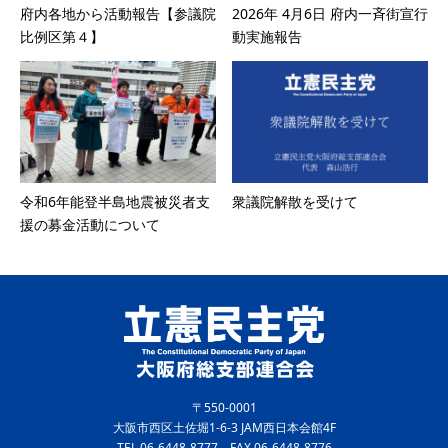
府内各地から活動報告【参議院
2026年 4月6日 府内一斉街宣行
比例区第４】
動実施報告
令和6年能登半島地震被災者支
衆議院解散を受けて
援の募金活動について
〒550-0001
大阪市西区土佐堀1-6-3 JAM西日本会館4F
TEL 06-6448-8777 FAX 06-6448-8776