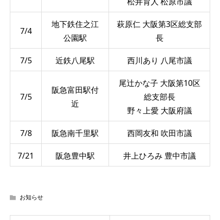
松井育人 松原市議
地下鉄住之江
萩原仁 大阪第3区総支部
7/4
公園駅
長
7/5
近鉄八尾駅
西川あり 八尾市議
尾辻かな子 大阪第10区
阪急富田駅付
7/5
総支部長
近
野々上愛 大阪府議
7/8
阪急南千里駅
西岡友和 吹田市議
7/21
阪急豊中駅
井上ひろみ 豊中市議
お知らせ