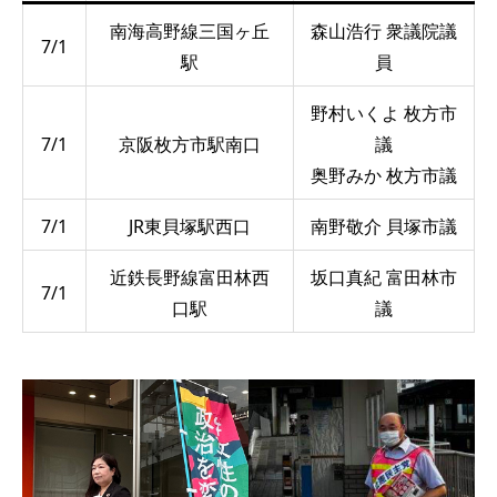
南海高野線三国ヶ丘
森山浩行 衆議院議
7/1
駅
員
野村いくよ 枚方市
7/1
京阪枚方市駅南口
議
奥野みか 枚方市議
7/1
JR東貝塚駅西口
南野敬介 貝塚市議
近鉄長野線富田林西
坂口真紀 富田林市
7/1
口駅
議