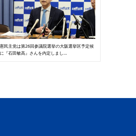
憲民主党は第26回参議院選挙の大阪選挙区予定候
に『石田敏高』さんを内定しまし...