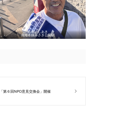
谷本よしあき
南海本線みさき公園駅
「第６回NPO意見交換会」開催