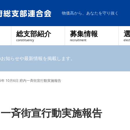
物価高から、あなたを守り抜く
総支部紹介
募集情報
constituency
recruitment
elec
のお知らせや最新情報を掲載します。
25年 10月6日 府内一斉街宣行動実施報告
 府内一斉街宣行動実施報告