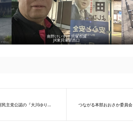
南野けいすけ 貝塚市議
JR東貝塚駅西口
民主党公認の『大川ゆり...
つながる本部おおさか委員会