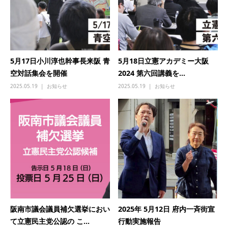
5月17日小川淳也幹事長来阪 青
5月18日立憲アカデミー大阪
空対話集会を開催
2024 第六回講義を...
2025.05.19
お知らせ
2025.05.19
お知らせ
阪南市議会議員補欠選挙におい
2025年 5月12日 府内一斉街宣
て立憲民主党公認の こ...
行動実施報告