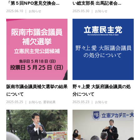
「第５回NPO意見交換会...
い総支部長 出馬記者会...
2025.06.10
お知らせ
2025.05.30
お知らせ
阪南市議会議員補欠選挙の結果
野々上愛 大阪府議会議員の処
について
分について
2025.05.25
お知らせ
,
選挙結果
2025.05.23
お知らせ