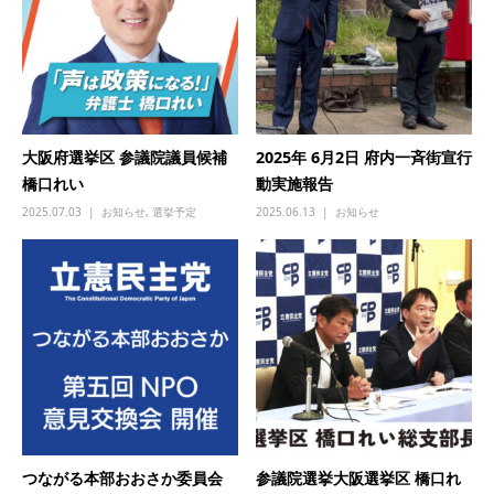
大阪府選挙区 参議院議員候補
2025年 6月2日 府内一斉街宣行
橋口れい
動実施報告
2025.07.03
お知らせ
,
選挙予定
2025.06.13
お知らせ
つながる本部おおさか委員会
参議院選挙大阪選挙区 橋口れ