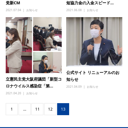
党新CM
短協力金の入金スピード...
2021.07.04
お知らせ
2021.06.08
お知らせ
公式サイト リニューアルのお
立憲民主党大阪府議団「新型コ
知らせ
ロナウイルス感染症「第...
2021.04.09
お知らせ
2021.04.20
お知らせ
1
…
11
12
13