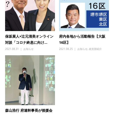
保坂展人×辻元清美オンライン
府内各地から活動報告【大阪
対談「コロナ終息に向け...
16区】
2021.08.31
お知らせ
2021.08.25
お知らせ
,
総支部紹介
森山浩行 府連幹事長が後援会